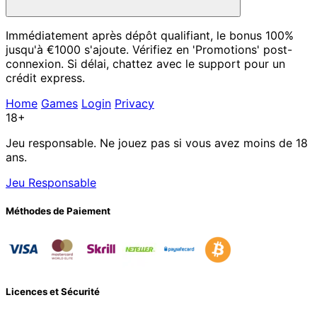
Immédiatement après dépôt qualifiant, le bonus 100%
jusqu'à €1000 s'ajoute. Vérifiez en 'Promotions' post-
connexion. Si délai, chattez avec le support pour un
crédit express.
Home
Games
Login
Privacy
18+
Jeu responsable. Ne jouez pas si vous avez moins de 18
ans.
Jeu Responsable
Méthodes de Paiement
Licences et Sécurité