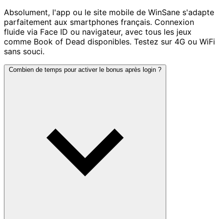
Absolument, l'app ou le site mobile de WinSane s'adapte
parfaitement aux smartphones français. Connexion
fluide via Face ID ou navigateur, avec tous les jeux
comme Book of Dead disponibles. Testez sur 4G ou WiFi
sans souci.
Combien de temps pour activer le bonus après login ?