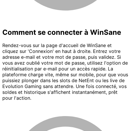
Comment se connecter à WinSane
Rendez-vous sur la page d'accueil de WinSane et
cliquez sur 'Connexion' en haut à droite. Entrez votre
adresse e-mail et votre mot de passe, puis validez. Si
vous avez oublié votre mot de passe, utilisez l'option de
réinitialisation par e-mail pour un accès rapide. La
plateforme charge vite, même sur mobile, pour que vous
puissiez plonger dans les slots de NetEnt ou les live de
Evolution Gaming sans attendre. Une fois connecté, vos
soldes et historique s'affichent instantanément, prêt
pour l'action.