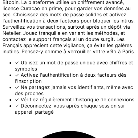
Bitcoin. La plateforme utilise un chiffrement avancé,
licence Curacao en prime, pour garder vos données au
sec. Choisissez des mots de passe solides et activez
l'authentification à deux facteurs pour bloquer les intrus.
Surveillez vos transactions, surtout après un dépôt via
Neteller. Jouez tranquille en variant les méthodes, et
contactez le support français si un doute surgit. Les
Français apprécient cette vigilance, ça évite les galères
inutiles. Pensez-y comme à verrouiller votre vélo à Paris.
✓
Utilisez un mot de passe unique avec chiffres et
symboles
✓
Activez l'authentification à deux facteurs dès
l'inscription
✓
Ne partagez jamais vos identifiants, même avec
des proches
✓
Vérifiez régulièrement l'historique de connexions
✓
Déconnectez-vous après chaque session sur
appareil partagé