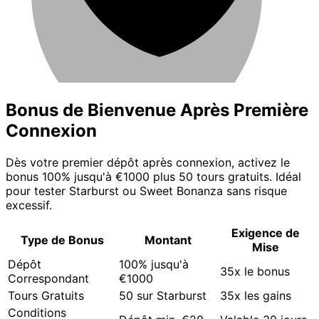
Bonus de Bienvenue Après Première
Connexion
Dès votre premier dépôt après connexion, activez le
bonus 100% jusqu'à €1000 plus 50 tours gratuits. Idéal
pour tester Starburst ou Sweet Bonanza sans risque
excessif.
Exigence de
Type de Bonus
Montant
Mise
Dépôt
100% jusqu'à
35x le bonus
Correspondant
€1000
Tours Gratuits
50 sur Starburst
35x les gains
Conditions